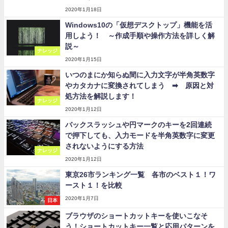
2020年1月18日
Windows10の「仮想デスクトップ」機能を活
用しよう！ ～作成手順や操作方法を詳しく解
説～
ナレッジ
2020年1月15日
いつのまにか知らぬ間に入力文字が半角英数字
やカタカナに変換されてしまう ➡ 原因と対
処方法を解説します！
ナレッジ
2020年1月12日
バックスラッシュや円マークのキーを2回連続
で押下しても、入力モードを半角英数字に変更
されないようにする方法
ナレッジ
2020年1月12日
東京26市ランキング一覧 各市のベスト１！ワ
ースト１！を比較
2020年1月7日
日本
ブラウザのショートカットキーを使いこなそ
う！ショートカットキー一覧と応用パターンを