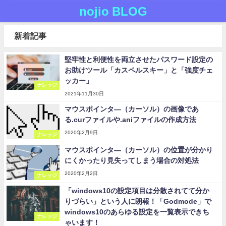
nojio BLOG
新着記事
堅牢性と利便性を両立させたパスワード設定の
お助けツール「カスペルスキー」と「強度チェ
ッカー」
ナレッジ
2021年11月30日
マウスポインタ―（カーソル）の画像であ
る.curファイルや.aniファイルの作成方法
2020年2月9日
ナレッジ
マウスポインタ―（カーソル）の位置が分かり
にくかったり見失ってしまう場合の対処法
2020年2月2日
ナレッジ
「windows10の設定項目は分散されてて分か
りづらい」という人に朗報！「Godmode」で
windows10のあらゆる設定を一覧表示できち
ナレッジ
ゃいます！