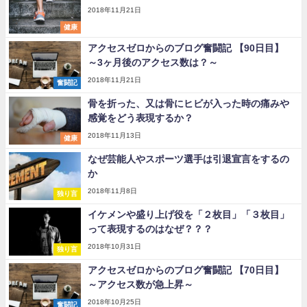
2018年11月21日
健康
アクセスゼロからのブログ奮闘記 【90日目】
～3ヶ月後のアクセス数は？～
2018年11月21日
奮闘記
骨を折った、又は骨にヒビが入った時の痛みや
感覚をどう表現するか？
2018年11月13日
健康
なぜ芸能人やスポーツ選手は引退宣言をするの
か
2018年11月8日
独り言
イケメンや盛り上げ役を「２枚目」「３枚目」
って表現するのはなぜ？？？
2018年10月31日
独り言
アクセスゼロからのブログ奮闘記 【70日目】
～アクセス数が急上昇～
2018年10月25日
奮闘記