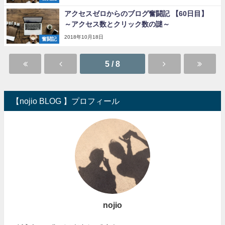
アクセスゼロからのブログ奮闘記 【60日目】
～アクセス数とクリック数の謎～
2018年10月18日
奮闘記
5 / 8
【nojio BLOG 】プロフィール
nojio