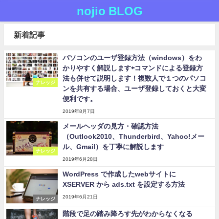
nojio BLOG
新着記事
パソコンのユーザ登録方法（windows）をわ
かりやすく解説します⇦コマンドによる登録方
法も併せて説明します！複数人で１つのパソコ
ナレッジ
ンを共有する場合、ユーザ登録しておくと大変
便利です。
2019年8月7日
メールヘッダの見方・確認方法
（Outlook2010、Thunderbird、Yahoo!メー
ル、Gmail）を丁寧に解説します
ナレッジ
2019年6月28日
WordPress で作成したwebサイトに
XSERVER から ads.txt を設定する方法
2019年6月21日
ナレッジ
階段で足の踏み降ろす先がわからなくなる