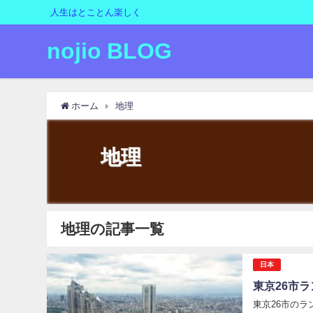
人生はとことん楽しく
nojio BLOG
ホーム
地理
地理
地理の記事一覧
日本
東京26市
東京26市の