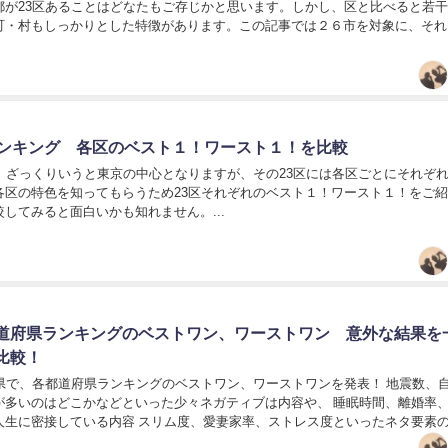
都が23区あることはどなたもご存じかと思います。しかし、区と比べると若
町・村もしっかりとした特徴があります。この記事では２６市を対象に、それ
ベストワン、ワーストワンを調査しました。...
ランキング 各区のベスト１！ワースト１！を比較
」。ざっくりいうと東京の中心となりますが、その23区には各区ごとにそれぞ
各区の特色を知ってもらうため23区それぞれのベスト１！ワースト１！をご
してみると面白いかも知れません。...
道府県ランキングのベストワン、ワーストワン 意外な結果を
比較！
府県で、各都道府県ランキングのベストワン、ワーストワンを発表！ 地震数、
が多いのはどこかなどといった少々ネガティブは内容や、 睡眠時間、離婚率
人生に密接している内容 スリム度、愛妻家率、ストレス度といったネタ要素
情報をお届けします。...