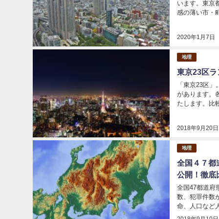
います。東京
感の薄い市・
の特徴について
2020年1月7日
地理
東京23区
「東京23区
があります。
たします。比較
2018年9月20日
地理
全国４７都
公開！徹底
全国47都道
数、犯罪件数
命、人口など
内容まで幅広く