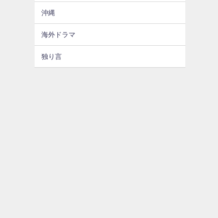
沖縄
海外ドラマ
独り言