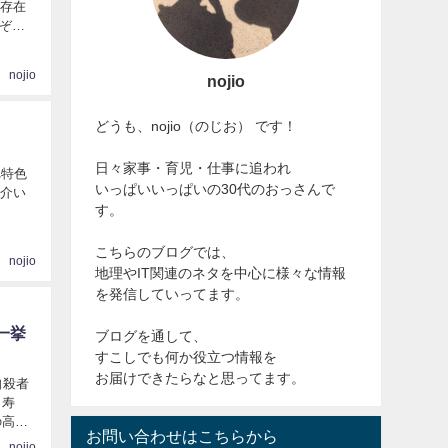
干存在
ぞれ
nojio
nojio
どうも、nojio（のじお） です！
日々家事・育児・仕事に追われ
れ特色
いっぱいいっぱいの30代のおっさんで
紹介い
す。
こちらのブログでは、
nojio
地理やIT関連のネタを中心に様々な情報
を発信していってます。
一挙
ブログを通して、
すこしでも何か役立つ情報を
お届けできたらなと思ってます。
自殺者
、寿
の高い
お問い合わせはこちらから
nojio